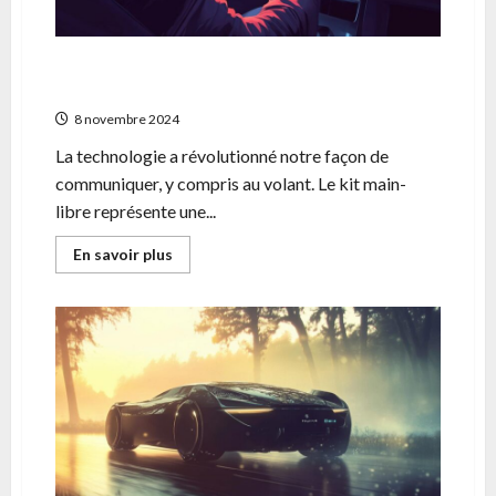
domicile
Kit main-libre : l’equipement indispensable
pour une conduite connectee et legale
8 novembre 2024
La technologie a révolutionné notre façon de
communiquer, y compris au volant. Le kit main-
libre représente une...
En
En savoir plus
savoir
plus
sur
Kit
main-
libre
:
l’equipement
indispensable
pour
une
conduite
connectee
et
legale