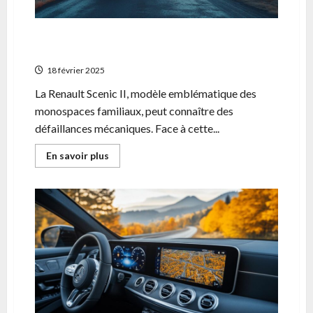
Scenic II en panne, que faire ? Les etapes
essentielles pour gerer l’urgence
18 février 2025
La Renault Scenic II, modèle emblématique des
monospaces familiaux, peut connaître des
défaillances mécaniques. Face à cette...
En
En savoir plus
savoir
plus
sur
Scenic
II
en
panne,
que
faire
?
Les
etapes
essentielles
pour
gerer
l’urgence