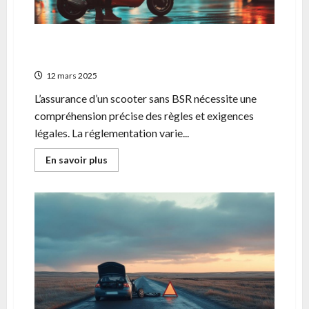
collector
Assurer scooter sans BSR : conseils et
astuces pour une assurance temporaire
12 mars 2025
L’assurance d’un scooter sans BSR nécessite une
compréhension précise des règles et exigences
légales. La réglementation varie...
En
En savoir plus
savoir
plus
sur
Assurer
scooter
sans
BSR
:
conseils
et
astuces
pour
une
assurance
temporaire