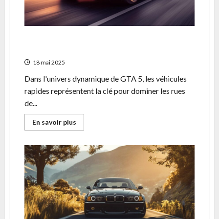
La voiture la plus rapide de GTA 5 : Guide
ultime pour dominer Los Santos
18 mai 2025
Dans l'univers dynamique de GTA 5, les véhicules
rapides représentent la clé pour dominer les rues
de...
En
En savoir plus
savoir
plus
sur
La
voiture
la
plus
rapide
de
GTA
5
:
Guide
ultime