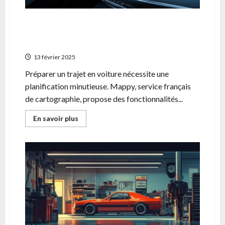
5 fonctionnalites d’Itineraire Mappy
meconnues pour bien preparer votre trajet
en voiture
13 février 2025
Préparer un trajet en voiture nécessite une
planification minutieuse. Mappy, service français
de cartographie, propose des fonctionnalités...
En
En savoir plus
savoir
plus
sur
5
fonctionnalites
d’Itineraire
Mappy
meconnues
pour
bien
preparer
votre
trajet
en
voiture