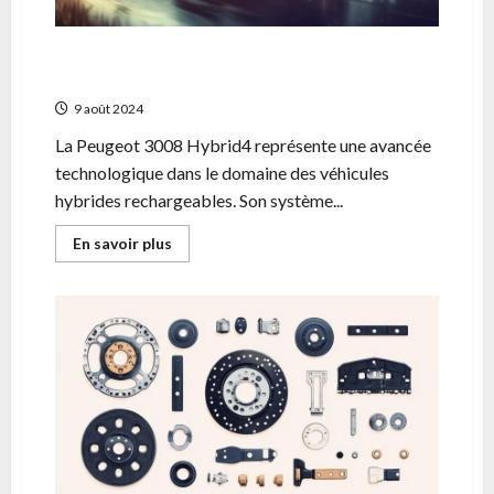
3008 Hybrid4 : Batterie durable ou illusoire
? Le veritable cout ecologique
9 août 2024
La Peugeot 3008 Hybrid4 représente une avancée
technologique dans le domaine des véhicules
hybrides rechargeables. Son système...
En
En savoir plus
savoir
plus
sur
3008
Hybrid4
:
Batterie
durable
ou
illusoire
?
Le
veritable
cout
ecologique