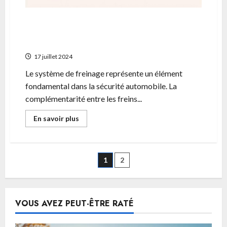
Les differents types de freins de voiture :
comprendre la complementarite avant-
arriere
17 juillet 2024
Le système de freinage représente un élément
fondamental dans la sécurité automobile. La
complémentarité entre les freins...
En
En savoir plus
savoir
plus
sur
Les
differents
Pagination
1
2
types
de
freins
des
de
voiture
:
publications
VOUS AVEZ PEUT-ÊTRE RATÉ
comprendre
la
complementarite
avant-