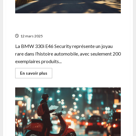
pour
dominer
Los
Santos
BMW 330i E46 Security : plongee dans
l’univers exclusif d’une BMW collector
12 mars 2025
La BMW 330i E46 Security représente un joyau
rare dans l’histoire automobile, avec seulement 200
exemplaires produits...
En
En savoir plus
savoir
plus
sur
BMW
330i
E46
Security
:
plongee
dans
l’univers
exclusif
d’une
BMW