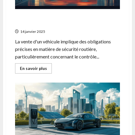
Vendeur de vehicule : maitrisez les regles du
controle technique
14 janvier 2025
La vente d'un véhicule implique des obligations
précises en matière de sécurité routière,
particulièrement concernant le contrôle...
En
En savoir plus
savoir
plus
sur
Vendeur
de
vehicule
:
maitrisez
les
regles
du
controle
technique