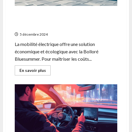
Facture energetique d’une Bollore
Bluesummer : Optimisez vos couts de
recharge a domicile
5 décembre 2024
La mobilité électrique offre une solution
économique et écologique avec la Bolloré
Bluesummer. Pour maîtriser les coûts...
En
En savoir plus
savoir
plus
sur
Facture
energetique
d’une
Bollore
Bluesummer
:
Optimisez
vos
couts
de
recharge
a