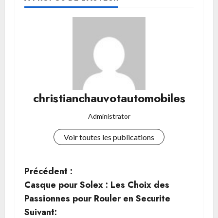
christianchauvotautomobiles
Administrator
Voir toutes les publications
N
Précédent :
Casque pour Solex : Les Choix des
a
Passionnes pour Rouler en Securite
v
Suivant: