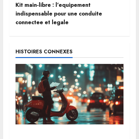
Kit main-libre : l’equipement
i
indispensable pour une conduite
g
connectee et legale
a
t
HISTOIRES CONNEXES
i
o
n
d
’
a
Assurer scooter sans BSR : conseils et